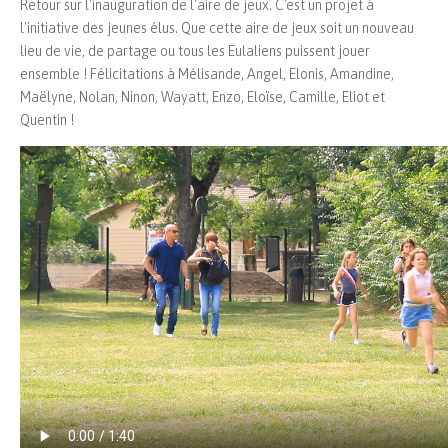
Retour sur l'inauguration de l'aire de jeux. C'est un projet à
l'initiative des jeunes élus. Que cette aire de jeux soit un nouveau
lieu de vie, de partage ou tous les Eulaliens puissent jouer
ensemble ! Félicitations à Mélisande, Angel, Elonis, Amandine,
Maëlyne, Nolan, Ninon, Wayatt, Enzo, Eloïse, Camille, Eliot et
Quentin !