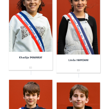
Khadija IMAANKAF
Linda HAMDANI
B3
B3