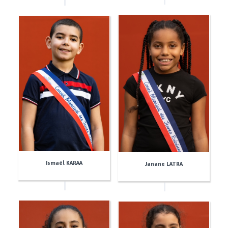
Ismaêl KARAA
Janane LATRA