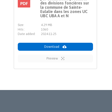
des divisions foncières sur
PDF
la commune de Sainte-
Eulalie dans les zones UC
UBC UBA A et N
Size:
4.29 MB
Hits :
1060
Date added:
2024-11-25
Download
Preview