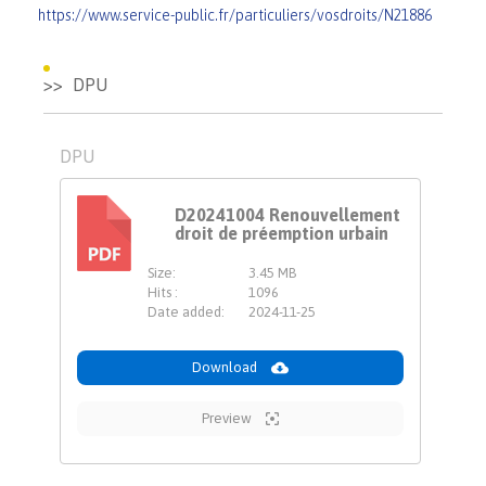
https://www.service-public.fr/particuliers/vosdroits/N21886
DPU
DPU
D20241004 Renouvellement
droit de préemption urbain
PDF
Size:
3.45 MB
Hits :
1096
Date added:
2024-11-25
Download
Preview